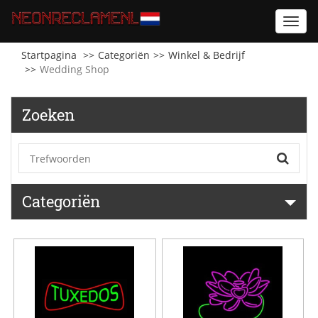
Toggl
navig
Startpagina
Categoriën
Winkel & Bedrijf
Wedding Shop
Zoeken
Categoriën