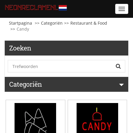
Toggl
navig
Startpagina
Categoriën
Restaurant & Food
Candy
Zoeken
Categoriën