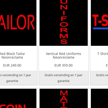
Red Block Tailor
Vertical Red Uniforms
T Shir
Neonreclame
Neonreclame
EUR 249.00
EUR 359.00
E
is verzending en 1 jaar
Gratis verzending en 1 jaar
Gratis v
garantie
garantie