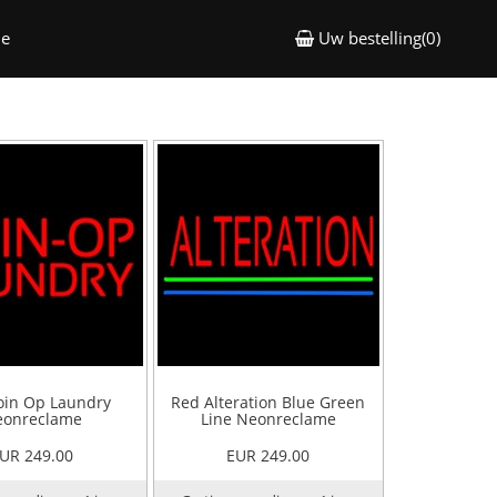
me
Uw bestelling(0)
oin Op Laundry
Red Alteration Blue Green
onreclame
Line Neonreclame
UR 249.00
EUR 249.00