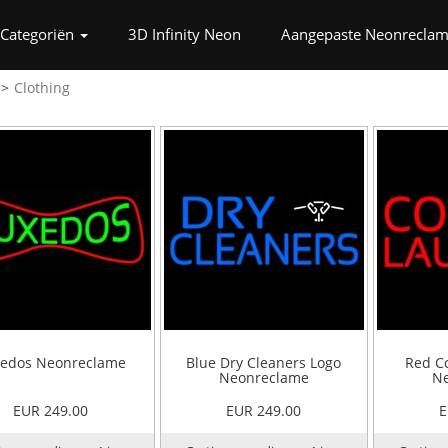
nt)
Categoriën
3D Infinity Neon
Aangepaste Neonrecla
Clothing
edos Neonreclame
Blue Dry Cleaners Logo
Red C
Neonreclame
Ne
EUR 249.00
EUR 249.00
E