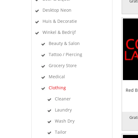
Grat
Desktop Neon
Huis & Decoratie
Winkel & Bedrijf
Beauty & Salon
Tattoo / Piercing
Grocery Store
Medical
Clothing
Red B
Cleaner
Laundry
Grat
Wash Dry
Tailor