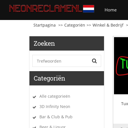
(curre
Home
Startpagina
Categoriën
Winkel & Bedrijf
Zoeken
Categoriën
Alle categorieën
Tux
3D Infinity Neon
Bar & Club & Pub
Beer & Liquor