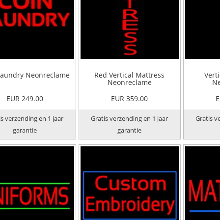
Laundry Neonreclame
Red Vertical Mattress
Verti
Neonreclame
Ne
EUR 249.00
EUR 359.00
E
is verzending en 1 jaar
Gratis verzending en 1 jaar
Gratis v
garantie
garantie