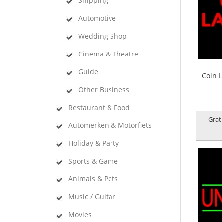
Shipping
Automotive
Wedding Shop
Cinema & Theatre
Guide
Coin 
Other Business
Restaurant & Food
Grat
Automerken & Motorfiets
Holiday & Party
Sports & Game
Animals & Pets
Music / Guitar
Movies