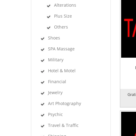
Alterations
Plus Size
Others
Shoes
SPA Massage
Military
Hotel & Motel
Financial
Jewelry
Grat
Art Photography
Psychic
Travel & Traffic