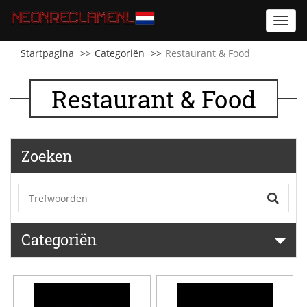
Toggl
navig
Startpagina
Categoriën
Restaurant & Food
Restaurant & Food
Zoeken
Categoriën